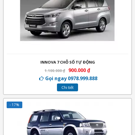
INNOVA 7 CHỖ SỐ TỰ ĐỘNG
900.000
₫
1.100.000
₫
Gọi ngay 0978.999.888
Chi tiết
- 17%