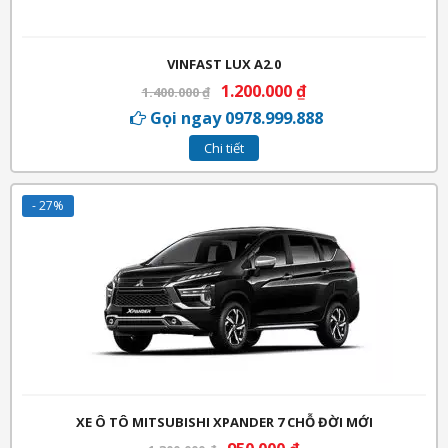
VINFAST LUX A2.0
1.200.000
₫
1.400.000
₫
Gọi ngay 0978.999.888
Chi tiết
- 27%
XE Ô TÔ MITSUBISHI XPANDER 7 CHỖ ĐỜI MỚI