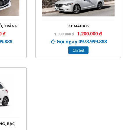
ĐỎ, TRẮNG
XE MADA 6
00
₫
1.200.000
₫
1.300.000
₫
99.888
Gọi ngay 0978.999.888
Chi tiết
NG, BẠC,