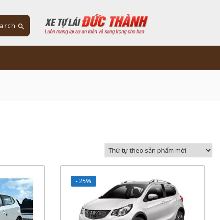
arch
- 25%