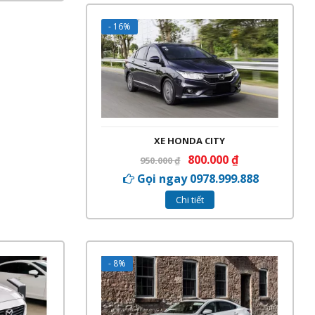
- 16%
XE HONDA CITY
800.000
₫
950.000
₫
Gọi ngay 0978.999.888
Chi tiết
- 8%