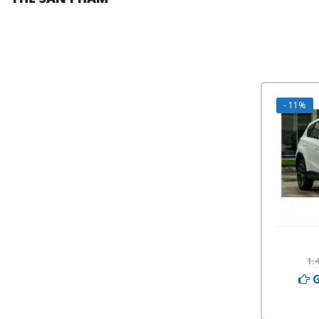
- 11%
1.
G