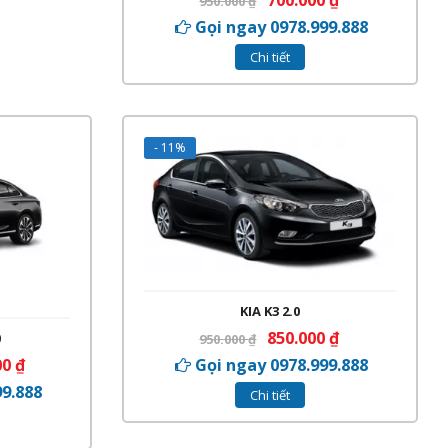
700.000
₫
950.000
₫
Gọi ngay 0978.999.888
Chi tiết
- 11%
KIA K3 2.0
850.000
₫
0
950.000
₫
00
₫
Gọi ngay 0978.999.888
99.888
Chi tiết