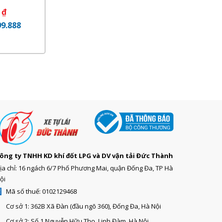
0
₫
99.888
ông ty TNHH KD khí đốt LPG và DV vận tải Đức Thành
ịa chỉ: 16 ngách 6/7 Phố Phương Mai, quận Đống Đa, TP Hà
ội
Mã số thuế: 0102129468
Cơ sở 1: 362B Xã Đàn (đầu ngõ 360), Đống Đa, Hà Nội
Cơ sở 2: Số 1 Nguyễn Hữu Thọ, Linh Đàm, Hà Nội