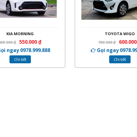
KIA MORNING
TOYOTA WIGO
550.000
₫
600.00
600.000
₫
700.000
₫
ọi ngay 0978.999.888
Gọi ngay 0978.9
Chi tiết
Chi tiết