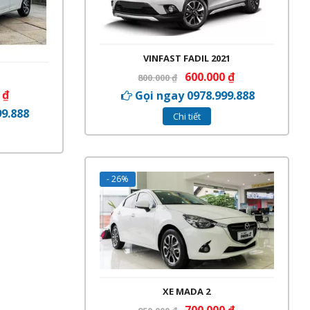
VINFAST FADIL 2021
600.000
₫
800.000
₫
0
₫
Gọi ngay 0978.999.888
99.888
Chi tiết
- 26%
XE MADA 2