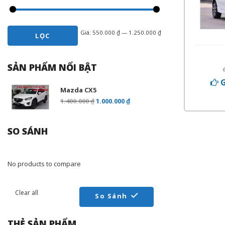
Giá:
550.000 ₫
—
1.250.000 ₫
LỌC
SẢN PHẨM NỔI BẬT
G
Mazda CX5
1.400.000
₫
1.000.000
₫
SO SÁNH
No products to compare
Clear all
So Sánh
THẺ SẢN PHẨM