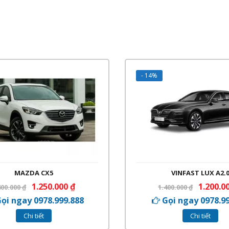
- 14%
MAZDA CX5
VINFAST LUX A2.
1.250.000
₫
1.200.0
400.000
₫
1.400.000
₫
ọi ngay 0978.999.888
Gọi ngay 0978.9
Chi tiết
Chi tiết