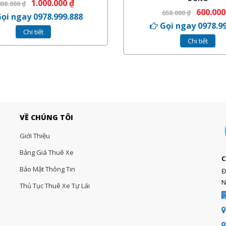
1.000.000
₫
400.000
₫
600.00
650.000
₫
ọi ngay 0978.999.888
Gọi ngay 0978.9
Chi tiết
Chi tiết
VỀ CHÚNG TÔI
Giới Thiệu
Bảng Giá Thuê Xe
C
Bảo Mật Thông Tin
Đ
N
Thủ Tục Thuê Xe Tự Lái