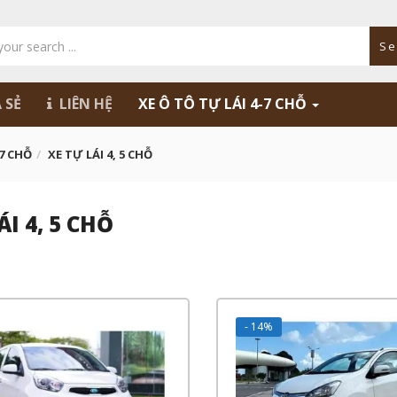
Se
 SẺ
LIÊN HỆ
XE Ô TÔ TỰ LÁI 4-7 CHỖ
-7 CHỖ
XE TỰ LÁI 4, 5 CHỖ
ÁI 4, 5 CHỖ
- 14%