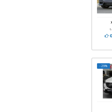
1
G
- 29%