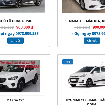
XE Ô TÔ HONDA CIVIC
XE MADA 3 – 3 MÀU ĐEN, 
900.000
₫
900.0
.000.000
₫
1.000.000
₫
ọi ngay 0978.999.888
Gọi ngay 0978.9
Chi tiết
Chi tiết
- 8%
HYUNDAI Y10- 3 MÀU TRẮ
MAZDA CX5
ĐỒNG